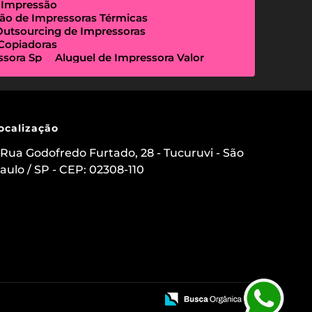
 Impressão
ão de Impressoras Térmicas
Outsourcing de Impressoras
 Copiadoras
ssora Sp
Aluguel de Impressora Valor
Empresa Que Aluga Impressora
essora Locação
Impressora Outsourcing
Locação de Copiadoras Preço
a Sp
Locação de Impressoras Preço
 Paulo
Manutenção de Impressora
ocalização
sourcing e Locação de Impressoras
ação de Scanner de Mesa
Rua Godofredo Furtado, 28 - Tucuruvi - São
ica
Aluguel de Etiquetadora
aulo / SP - CEP: 02308-110
s para Clínicas Médicas
o de Impressoras
 Impressora com Suporte Técnico
mpressora Avulsa
uel de Impressoras em Sp Preço