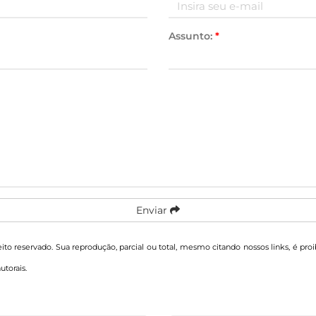
Assunto:
*
Enviar
eito reservado. Sua reprodução, parcial ou total, mesmo citando nossos links, é pro
autorais
.