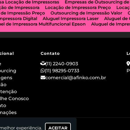
a Locação de Impressoras
Empresas de Outsourcing de
ção de Impressora
Locação de Impressora Preço
Locaç
 de Impressão Preço
Outsourcing de Impressão Valor
mpressora Digital
Aluguel Impressora Laser
Aluguel de
el de Impressora Multifuncional Epson
Aluguel de Impre
e Impressoras São Paulo
Aluguel de Maquinas de Xerox
a de Locação de Impressoras
Impressora Aluguel
Impr
guel
Impressora para Locação
Locação de Copiadoras
ção de Impressora Multifuncional
Locação de Impressor
 de Impressoras a Laser
Locação de Impressoras em São
cional
Contato
L
ção de Impressora Hp
Outsourcing de Impressora
Out
ização Impressoras
Locação de Máquina Copiadora
Loc
e
(11) 2240-0903
uguel de Impressora a Laser
Aluguel de Imprimidora Térm
ourcing
(11) 98295-0733
P
o de Impressoras para Comércios
Locação de Impressora
agens
comercial@afinko.com.br
ação de Impressoras para Escolas
Serviço de Manutençã
o
ção
Outsourcing de Impressão para Hospitais
Aluguel de
 Impressora Térmica para Evento
Aluguel de Scanner e I
tenção
 de Impressoras Epson
Aluguel de Impressoras Canon
lhe Conosco
ão
Locação de Impressoras Multifuncionais em Sp
Alug
ato
rmações
 melhor experiência.
ACEITAR