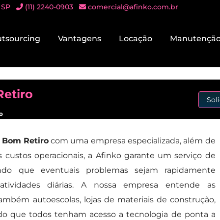
 SP
(11) 2240-0903
comercial@afinko.com.br
tsourcing
Vantagens
Locação
Manutençã
etiro
Sol
o
 Bom Retiro
com uma empresa especializada, além de
s custos operacionais, a Afinko garante um serviço de
rando que eventuais problemas sejam rapidamente
 atividades diárias. A nossa empresa entende as
ambém autoescolas, lojas de materiais de construção,
ndo que todos tenham acesso a tecnologia de ponta a