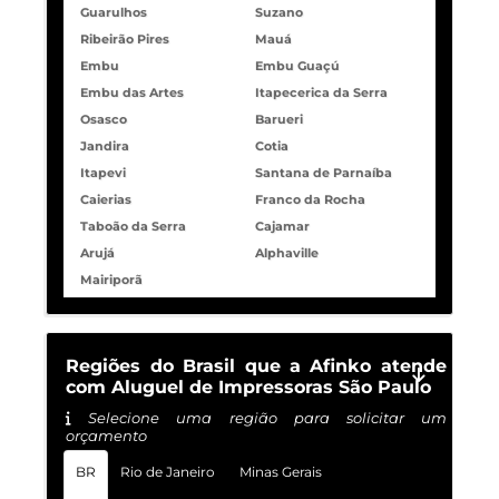
Guarulhos
Suzano
Ribeirão Pires
Mauá
Embu
Embu Guaçú
Embu das Artes
Itapecerica da Serra
Osasco
Barueri
Jandira
Cotia
Itapevi
Santana de Parnaíba
Caierias
Franco da Rocha
Taboão da Serra
Cajamar
Arujá
Alphaville
Mairiporã
Regiões do Brasil que a Afinko atende
com Aluguel de Impressoras São Paulo
Selecione uma região para solicitar um
orçamento
BR
Rio de Janeiro
Minas Gerais