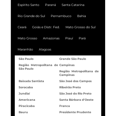
Espírito Santo
Paraná
Santa Catarina
Rio Grande do Sul
Pernambuco
Bahia
Ceará
Goiás e Distr. Fed.
Mato Grosso do Sul
Mato Grosso
Amazonas
Piauí
Pará
Maranhão
Alagoas
São Paulo
Grande São Paulo
Região Metropolitana de
Campinas
São Paulo
Região Metropolitana de
Campinas
Baixada Santista
São José dos Campos
Sorocaba
Ribeirão Preto
Jundiaí
São José do Rio Preto
Americana
Santa Bárbara d'Oeste
Piracicaba
Franca
Bauru
Presidente Prudente