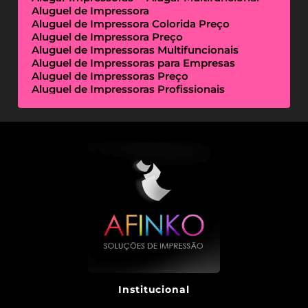
Aluguel de Impressora
Aluguel de Impressora Colorida Preço
Aluguel de Impressora Preço
Aluguel de Impressoras Multifuncionais
Aluguel de Impressoras para Empresas
Aluguel de Impressoras Preço
Aluguel de Impressoras Profissionais
Aluguel de Impressoras Térmicas
Aluguel de Impressoras Valor
Empresa de Aluguel de Impressora
Empresa de Locação de Impressora
Empresa Locação de Impressoras
Empresas de Outsourcing de Impressão
Impressoras Multifuncionais Locação
Locação de Impressora
Locação de Impressora Preço
Locação de Impressoras Térmicas
Locação de Impressoras Valor
Outsourcing de Impressão Preço
Outsourcing de Impressão Valor
Outsourcing de Impressoras
Serviço de Aluguel de Impressora
Institucional
Aluguel Impressora Digital