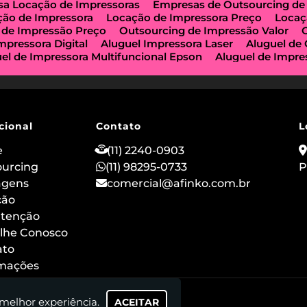
a Locação de Impressoras
Empresas de Outsourcing de
ção de Impressora
Locação de Impressora Preço
Locaç
 de Impressão Preço
Outsourcing de Impressão Valor
mpressora Digital
Aluguel Impressora Laser
Aluguel de
el de Impressora Multifuncional Epson
Aluguel de Impre
e Impressoras São Paulo
Aluguel de Maquinas de Xerox
a de Locação de Impressoras
Impressora Aluguel
Impr
guel
Impressora para Locação
Locação de Copiadoras
ção de Impressora Multifuncional
Locação de Impressor
 de Impressoras a Laser
Locação de Impressoras em São
cional
Contato
L
ção de Impressora Hp
Outsourcing de Impressora
Out
ização Impressoras
Locação de Máquina Copiadora
Loc
e
(11) 2240-0903
uguel de Impressora a Laser
Aluguel de Imprimidora Térm
ourcing
(11) 98295-0733
P
o de Impressoras para Comércios
Locação de Impressora
agens
comercial@afinko.com.br
ação de Impressoras para Escolas
Serviço de Manutençã
o
ção
Outsourcing de Impressão para Hospitais
Aluguel de
 Impressora Térmica para Evento
Aluguel de Scanner e I
tenção
 de Impressoras Epson
Aluguel de Impressoras Canon
lhe Conosco
ão
Locação de Impressoras Multifuncionais em Sp
Alug
ato
rmações
 melhor experiência.
ACEITAR