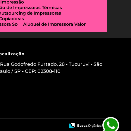
 Impressão
ão de Impressoras Térmicas
Outsourcing de Impressoras
 Copiadoras
ssora Sp
Aluguel de Impressora Valor
Empresa Que Aluga Impressora
essora Locação
Impressora Outsourcing
Locação de Copiadoras Preço
a Sp
Locação de Impressoras Preço
 Paulo
Manutenção de Impressora
ocalização
sourcing e Locação de Impressoras
ação de Scanner de Mesa
Rua Godofredo Furtado, 28 - Tucuruvi - São
ica
Aluguel de Etiquetadora
aulo / SP - CEP: 02308-110
s para Clínicas Médicas
o de Impressoras
 Impressora com Suporte Técnico
mpressora Avulsa
uel de Impressoras em Sp Preço