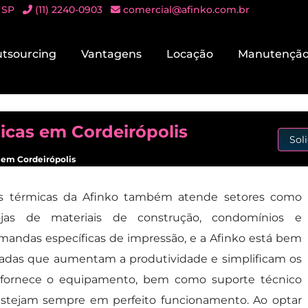
 SP
(11) 2240-0903
comercial@afinko.com.br
tsourcing
Vantagens
Locação
Manutençã
icas em Cordeirópolis
Sol
 em Cordeirópolis
s térmicas da Afinko também atende setores como
 lojas de materiais de construção, condomínios e
mandas específicas de impressão, e a Afinko está bem
izadas que aumentam a produtividade e simplificam os
a fornece o equipamento, bem como suporte técnico
 estejam sempre em perfeito funcionamento. Ao optar