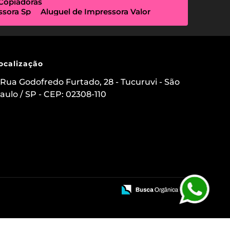
 Copiadoras
ssora Sp
Aluguel de Impressora Valor
Empresa Que Aluga Impressora
essora Locação
Impressora Outsourcing
Locação de Copiadoras Preço
a Sp
Locação de Impressoras Preço
 Paulo
Manutenção de Impressora
ocalização
sourcing e Locação de Impressoras
ação de Scanner de Mesa
Rua Godofredo Furtado, 28 - Tucuruvi - São
ica
Aluguel de Etiquetadora
aulo / SP - CEP: 02308-110
s para Clínicas Médicas
o de Impressoras
 Impressora com Suporte Técnico
mpressora Avulsa
uel de Impressoras em Sp Preço