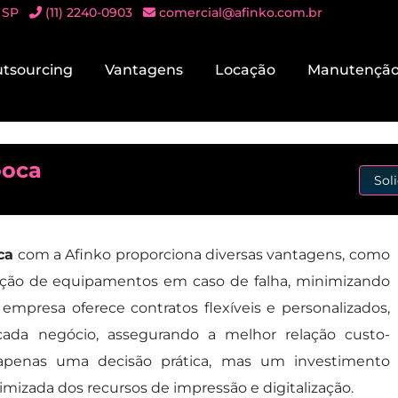
 SP
(11) 2240-0903
comercial@afinko.com.br
tsourcing
Vantagens
Locação
Manutençã
ooca
Sol
ca
com a Afinko proporciona diversas vantagens, como
tuição de equipamentos em caso de falha, minimizando
empresa oferece contratos flexíveis e personalizados,
cada negócio, assegurando a melhor relação custo-
 apenas uma decisão prática, mas um investimento
imizada dos recursos de impressão e digitalização.