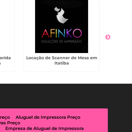
orida
Locação de Scanner de Mesa em
Outsourc
a
Itatiba
em C
Preço
Aluguel de Impressora Preço
ras Preço
Empresa de Aluguel de Impressora