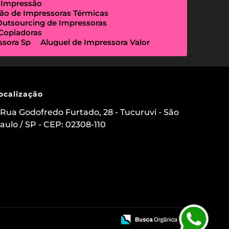
 Impressão
ão de Impressoras Térmicas
Outsourcing de Impressoras
 Copiadoras
ssora Sp
Aluguel de Impressora Valor
Empresa Que Aluga Impressora
essora Locação
Impressora Outsourcing
Locação de Copiadoras Preço
a Sp
Locação de Impressoras Preço
 Paulo
Manutenção de Impressora
ocalização
sourcing e Locação de Impressoras
ação de Scanner de Mesa
Rua Godofredo Furtado, 28 - Tucuruvi - São
ica
Aluguel de Etiquetadora
aulo / SP - CEP: 02308-110
s para Clínicas Médicas
o de Impressoras
 Impressora com Suporte Técnico
mpressora Avulsa
uel de Impressoras em Sp Preço