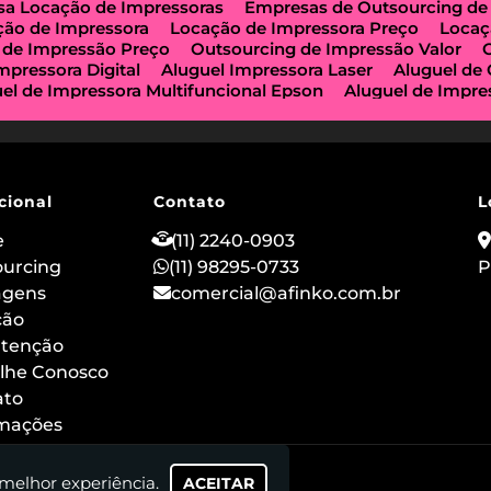
a Locação de Impressoras
Empresas de Outsourcing de
ção de Impressora
Locação de Impressora Preço
Locaç
 de Impressão Preço
Outsourcing de Impressão Valor
mpressora Digital
Aluguel Impressora Laser
Aluguel de
el de Impressora Multifuncional Epson
Aluguel de Impre
e Impressoras São Paulo
Aluguel de Maquinas de Xerox
a de Locação de Impressoras
Impressora Aluguel
Impr
guel
Impressora para Locação
Locação de Copiadoras
ção de Impressora Multifuncional
Locação de Impressor
 de Impressoras a Laser
Locação de Impressoras em São
cional
Contato
L
ção de Impressora Hp
Outsourcing de Impressora
Out
ização Impressoras
Locação de Máquina Copiadora
Loc
e
(11) 2240-0903
uguel de Impressora a Laser
Aluguel de Imprimidora Térm
ourcing
(11) 98295-0733
P
o de Impressoras para Comércios
Locação de Impressora
agens
comercial@afinko.com.br
ação de Impressoras para Escolas
Serviço de Manutençã
o
ção
Outsourcing de Impressão para Hospitais
Aluguel de
 Impressora Térmica para Evento
Aluguel de Scanner e I
tenção
 de Impressoras Epson
Aluguel de Impressoras Canon
lhe Conosco
ão
Locação de Impressoras Multifuncionais em Sp
Alug
ato
rmações
 melhor experiência.
ACEITAR