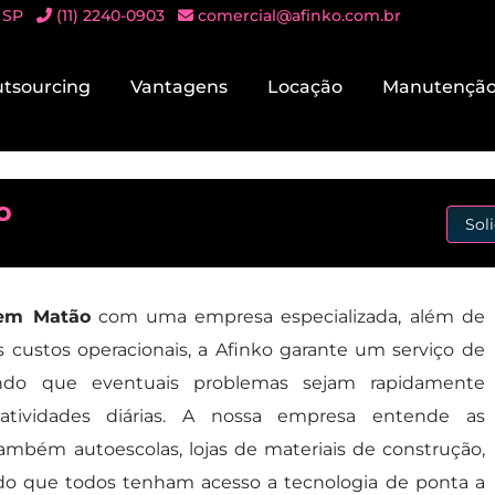
 SP
(11) 2240-0903
comercial@afinko.com.br
tsourcing
Vantagens
Locação
Manutençã
o
Sol
 em Matão
com uma empresa especializada, além de
s custos operacionais, a Afinko garante um serviço de
rando que eventuais problemas sejam rapidamente
 atividades diárias. A nossa empresa entende as
ambém autoescolas, lojas de materiais de construção,
ndo que todos tenham acesso a tecnologia de ponta a