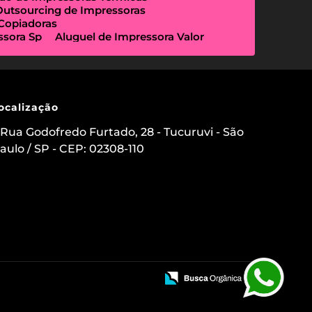
Outsourcing de Impressoras
 Copiadoras
ssora Sp
Aluguel de Impressora Valor
Empresa Que Aluga Impressora
essora Locação
Impressora Outsourcing
Locação de Copiadoras Preço
a Sp
Locação de Impressoras Preço
 Paulo
Manutenção de Impressora
ocalização
sourcing e Locação de Impressoras
ação de Scanner de Mesa
Rua Godofredo Furtado, 28 - Tucuruvi - São
ica
Aluguel de Etiquetadora
aulo / SP - CEP: 02308-110
s para Clínicas Médicas
o de Impressoras
 Impressora com Suporte Técnico
mpressora Avulsa
uel de Impressoras em Sp Preço