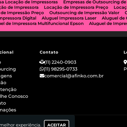
a Locação de Impressoras
Empresas de Outsourcing de
ção de Impressora
Locação de Impressora Preço
Locaç
 de Impressão Preço
Outsourcing de Impressão Valor
mpressora Digital
Aluguel Impressora Laser
Aluguel de
el de Impressora Multifuncional Epson
Aluguel de Impre
e Impressoras São Paulo
Aluguel de Maquinas de Xerox
a de Locação de Impressoras
Impressora Aluguel
Impr
guel
Impressora para Locação
Locação de Copiadoras
ção de Impressora Multifuncional
Locação de Impressor
 de Impressoras a Laser
Locação de Impressoras em São
cional
Contato
L
ção de Impressora Hp
Outsourcing de Impressora
Out
ização Impressoras
Locação de Máquina Copiadora
Loc
e
(11) 2240-0903
uguel de Impressora a Laser
Aluguel de Imprimidora Térm
ourcing
(11) 98295-0733
P
o de Impressoras para Comércios
Locação de Impressora
agens
comercial@afinko.com.br
ação de Impressoras para Escolas
Serviço de Manutençã
o
ção
Outsourcing de Impressão para Hospitais
Aluguel de
 Impressora Térmica para Evento
Aluguel de Scanner e I
tenção
 de Impressoras Epson
Aluguel de Impressoras Canon
lhe Conosco
ão
Locação de Impressoras Multifuncionais em Sp
Alug
ato
rmações
 melhor experiência.
ACEITAR