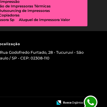
 Impressão
ão de Impressoras Térmicas
Outsourcing de Impressoras
 Copiadoras
ssora Sp
Aluguel de Impressora Valor
Empresa Que Aluga Impressora
essora Locação
Impressora Outsourcing
Locação de Copiadoras Preço
a Sp
Locação de Impressoras Preço
 Paulo
Manutenção de Impressora
ocalização
sourcing e Locação de Impressoras
ação de Scanner de Mesa
Rua Godofredo Furtado, 28 - Tucuruvi - São
ica
Aluguel de Etiquetadora
aulo / SP - CEP: 02308-110
s para Clínicas Médicas
o de Impressoras
 Impressora com Suporte Técnico
mpressora Avulsa
uel de Impressoras em Sp Preço