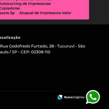
Outsourcing de Impressoras
 Copiadoras
ssora Sp
Aluguel de Impressora Valor
Empresa Que Aluga Impressora
essora Locação
Impressora Outsourcing
Locação de Copiadoras Preço
a Sp
Locação de Impressoras Preço
 Paulo
Manutenção de Impressora
ocalização
sourcing e Locação de Impressoras
ação de Scanner de Mesa
Rua Godofredo Furtado, 28 - Tucuruvi - São
ica
Aluguel de Etiquetadora
aulo / SP - CEP: 02308-110
s para Clínicas Médicas
o de Impressoras
 Impressora com Suporte Técnico
mpressora Avulsa
uel de Impressoras em Sp Preço