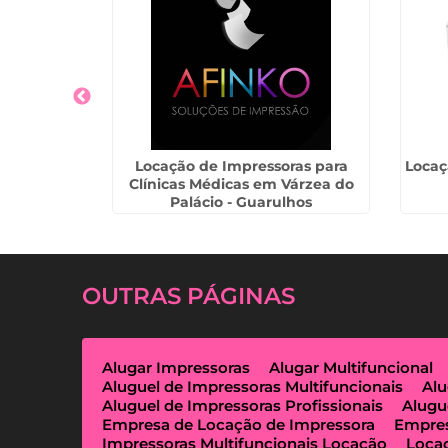
rcing de
Locação de Impressoras para
Locaç
emembé
Clínicas Médicas em Várzea do
Palácio - Guarulhos
OUTRAS
PÁGINAS
Alugar Impressoras
Alugar Multifuncional
Aluguel de Impressoras Multifuncionais
Alu
Aluguel de Impressoras Profissionais
Alugu
Empresa de Locação de Impressora
Empres
Impressoras Multifuncionais Locação
Loca