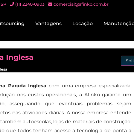
 SP
(11) 2240-0903
comercial@afinko.com.br
tsourcing
Vantagens
Locação
Manutençã
a Inglesa
Sol
lesa
na Parada Inglesa
com uma empresa especializada,
edução nos custos operacionais, a Afinko garante um
zado, assegurando que eventuais problemas sejam
ctos nas atividades diárias. A nossa empresa entende
 também autoescolas, lojas de materiais de construção,
ndo que todos tenham acesso a tecnologia de ponta a