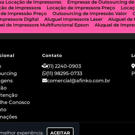
a Locação de Impressoras
Empresas de Outsourcing de
ção de Impressora
Locação de Impressora Preço
Locaç
 de Impressão Preço
Outsourcing de Impressão Valor
mpressora Digital
Aluguel Impressora Laser
Aluguel de
el de Impressora Multifuncional Epson
Aluguel de Impre
e Impressoras São Paulo
Aluguel de Maquinas de Xerox
a de Locação de Impressoras
Impressora Aluguel
Impr
guel
Impressora para Locação
Locação de Copiadoras
ção de Impressora Multifuncional
Locação de Impressor
 de Impressoras a Laser
Locação de Impressoras em São
cional
Contato
L
ção de Impressora Hp
Outsourcing de Impressora
Out
ização Impressoras
Locação de Máquina Copiadora
Loc
e
(11) 2240-0903
uguel de Impressora a Laser
Aluguel de Imprimidora Térm
ourcing
(11) 98295-0733
P
o de Impressoras para Comércios
Locação de Impressora
agens
comercial@afinko.com.br
ação de Impressoras para Escolas
Serviço de Manutençã
o
ção
Outsourcing de Impressão para Hospitais
Aluguel de
 Impressora Térmica para Evento
Aluguel de Scanner e I
tenção
 de Impressoras Epson
Aluguel de Impressoras Canon
lhe Conosco
ão
Locação de Impressoras Multifuncionais em Sp
Alug
ato
rmações
 melhor experiência.
ACEITAR