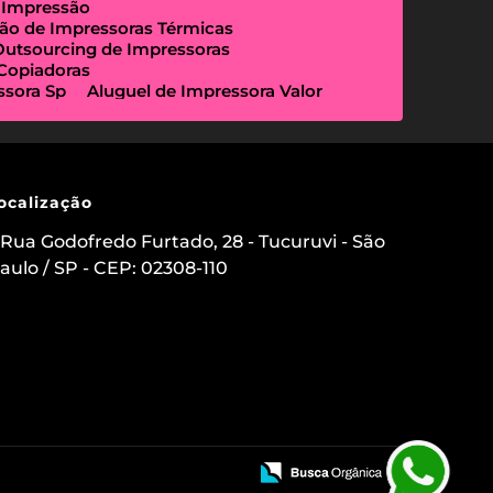
 Impressão
ão de Impressoras Térmicas
Outsourcing de Impressoras
 Copiadoras
ssora Sp
Aluguel de Impressora Valor
Empresa Que Aluga Impressora
essora Locação
Impressora Outsourcing
Locação de Copiadoras Preço
a Sp
Locação de Impressoras Preço
 Paulo
Manutenção de Impressora
ocalização
sourcing e Locação de Impressoras
ação de Scanner de Mesa
Rua Godofredo Furtado, 28 - Tucuruvi - São
ica
Aluguel de Etiquetadora
aulo / SP - CEP: 02308-110
s para Clínicas Médicas
o de Impressoras
 Impressora com Suporte Técnico
mpressora Avulsa
uel de Impressoras em Sp Preço