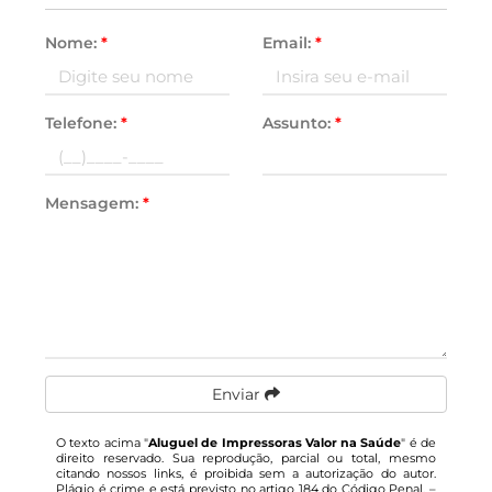
Nome:
*
Email:
*
Telefone:
*
Assunto:
*
Mensagem:
*
Enviar
O texto acima "
Aluguel de Impressoras Valor na Saúde
" é de
direito reservado. Sua reprodução, parcial ou total, mesmo
citando nossos links, é proibida sem a autorização do autor.
Plágio é crime e está previsto no artigo 184 do Código Penal. –