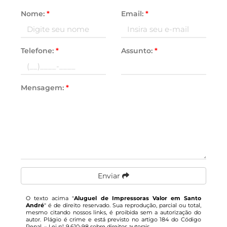
Nome:
*
Email:
*
Telefone:
*
Assunto:
*
Mensagem:
*
Enviar
O texto acima "
Aluguel de Impressoras Valor em Santo
André
" é de direito reservado. Sua reprodução, parcial ou total,
mesmo citando nossos links, é proibida sem a autorização do
autor. Plágio é crime e está previsto no artigo 184 do Código
Penal. –
Lei n° 9.610-98 sobre direitos autorais
.