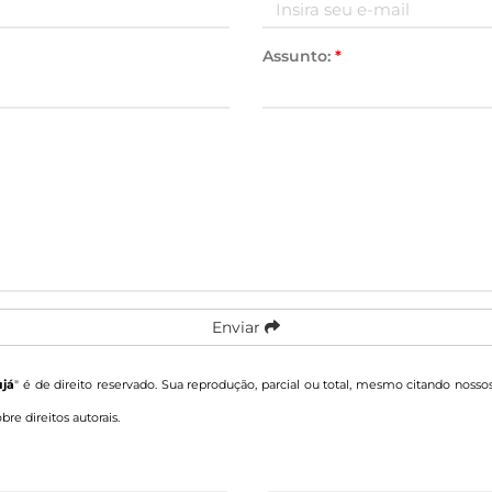
Assunto:
*
Enviar
ujá
" é de direito reservado. Sua reprodução, parcial ou total, mesmo citando nossos
obre direitos autorais
.