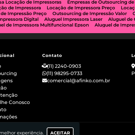
a Locação de Impressoras
Empresas de Outsourcing de
ção de Impressora
Locação de Impressora Preço
Locaç
 de Impressão Preço
Outsourcing de Impressão Valor
mpressora Digital
Aluguel Impressora Laser
Aluguel de
el de Impressora Multifuncional Epson
Aluguel de Impre
e Impressoras São Paulo
Aluguel de Maquinas de Xerox
a de Locação de Impressoras
Impressora Aluguel
Impr
guel
Impressora para Locação
Locação de Copiadoras
ção de Impressora Multifuncional
Locação de Impressor
 de Impressoras a Laser
Locação de Impressoras em São
cional
Contato
L
ção de Impressora Hp
Outsourcing de Impressora
Out
ização Impressoras
Locação de Máquina Copiadora
Loc
e
(11) 2240-0903
uguel de Impressora a Laser
Aluguel de Imprimidora Térm
ourcing
(11) 98295-0733
P
o de Impressoras para Comércios
Locação de Impressora
agens
comercial@afinko.com.br
ação de Impressoras para Escolas
Serviço de Manutençã
o
ção
Outsourcing de Impressão para Hospitais
Aluguel de
 Impressora Térmica para Evento
Aluguel de Scanner e I
tenção
 de Impressoras Epson
Aluguel de Impressoras Canon
lhe Conosco
ão
Locação de Impressoras Multifuncionais em Sp
Alug
ato
rmações
 melhor experiência.
ACEITAR