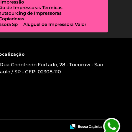
 Impressão
ão de Impressoras Térmicas
Outsourcing de Impressoras
 Copiadoras
ssora Sp
Aluguel de Impressora Valor
Empresa Que Aluga Impressora
essora Locação
Impressora Outsourcing
Locação de Copiadoras Preço
a Sp
Locação de Impressoras Preço
 Paulo
Manutenção de Impressora
ocalização
sourcing e Locação de Impressoras
ação de Scanner de Mesa
Rua Godofredo Furtado, 28 - Tucuruvi - São
ica
Aluguel de Etiquetadora
aulo / SP - CEP: 02308-110
s para Clínicas Médicas
o de Impressoras
 Impressora com Suporte Técnico
mpressora Avulsa
uel de Impressoras em Sp Preço