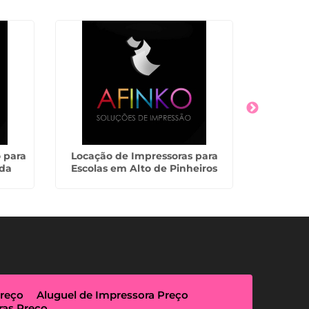
 para
Locação de Impressoras para
Empr
nda
Escolas em Alto de Pinheiros
Impre
Preço
Aluguel de Impressora Preço
ras Preço