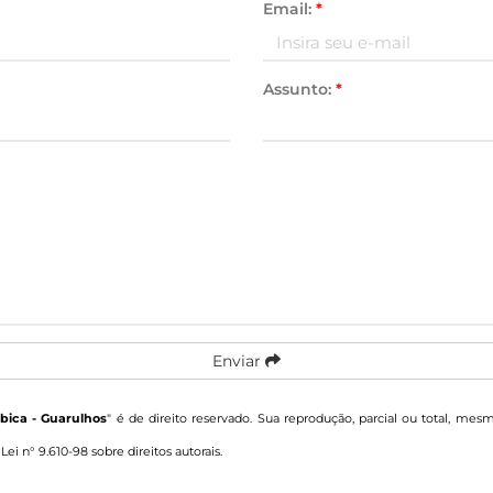
Email:
*
Assunto:
*
Enviar
ica - Guarulhos
" é de direito reservado. Sua reprodução, parcial ou total, mes
–
Lei n° 9.610-98 sobre direitos autorais
.