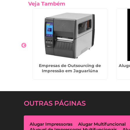
Veja Também
Copiadora
Empresas de Outsourcing de
Alug
aulo
Impressão em Jaguariúna
OUTRAS
PÁGINAS
Alugar Impressoras
Alugar Multifuncional
Aluguel de Impressoras Multifuncionais
Alu