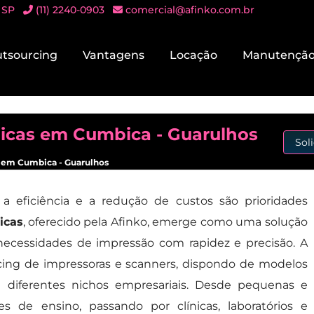
 SP
(11) 2240-0903
comercial@afinko.com.br
tsourcing
Vantagens
Locação
Manutençã
micas em Cumbica - Guarulhos
Sol
s em Cumbica - Guarulhos
 a eficiência e a redução de custos são prioridades
icas
, oferecido pela Afinko, emerge como uma solução
 necessidades de impressão com rapidez e precisão. A
cing de impressoras e scanners, dispondo de modelos
 diferentes nichos empresariais. Desde pequenas e
s de ensino, passando por clínicas, laboratórios e