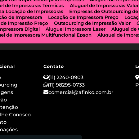
el de Impressoras Térmicas
Aluguel de Impressoras Valor
a Locação de Impressoras
Empresas de Outsourcing de
ção de Impressora
Locação de Impressora Preço
Locaç
 de Impressão Preço
Outsourcing de Impressão Valor
mpressora Digital
Aluguel Impressora Laser
Aluguel de
el de Impressora Multifuncional Epson
Aluguel de Impre
e Impressoras São Paulo
Aluguel de Maquinas de Xerox
a de Locação de Impressoras
Impressora Aluguel
Impr
guel
Impressora para Locação
Locação de Copiadoras
ção de Impressora Multifuncional
Locação de Impressor
 de Impressoras a Laser
Locação de Impressoras em São
cional
Contato
L
ção de Impressora Hp
Outsourcing de Impressora
Out
ização Impressoras
Locação de Máquina Copiadora
Loc
e
(11) 2240-0903
uguel de Impressora a Laser
Aluguel de Imprimidora Térm
ourcing
(11) 98295-0733
P
o de Impressoras para Comércios
Locação de Impressora
agens
comercial@afinko.com.br
ação de Impressoras para Escolas
Serviço de Manutençã
o
ção
Outsourcing de Impressão para Hospitais
Aluguel de
 Impressora Térmica para Evento
Aluguel de Scanner e I
tenção
 de Impressoras Epson
Aluguel de Impressoras Canon
lhe Conosco
ão
Locação de Impressoras Multifuncionais em Sp
Alug
ato
rmações