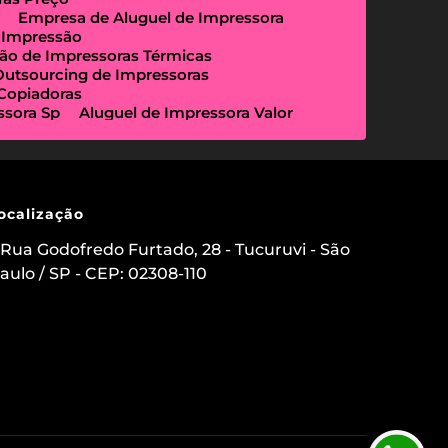
Empresa de Aluguel de Impressora
 Impressão
ão de Impressoras Térmicas
Outsourcing de Impressoras
 Copiadoras
ssora Sp
Aluguel de Impressora Valor
Empresa Que Aluga Impressora
essora Locação
Impressora Outsourcing
Locação de Copiadoras Preço
a Sp
Locação de Impressoras Preço
 Paulo
Manutenção de Impressora
ocalização
sourcing e Locação de Impressoras
ação de Scanner de Mesa
Rua Godofredo Furtado, 28 - Tucuruvi - São
ica
Aluguel de Etiquetadora
aulo / SP - CEP: 02308-110
s para Clínicas Médicas
o de Impressoras
 Impressora com Suporte Técnico
mpressora Avulsa
uel de Impressoras em Sp Preço