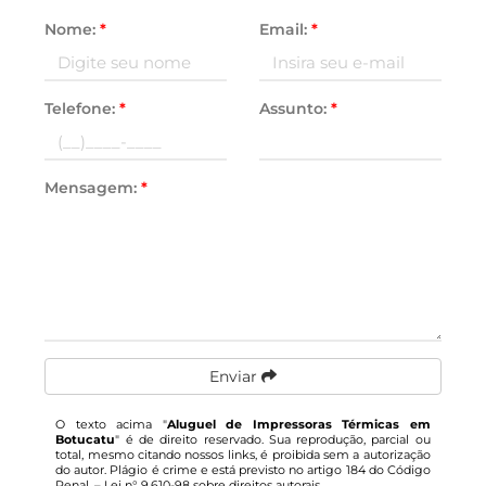
Nome:
*
Email:
*
Telefone:
*
Assunto:
*
Mensagem:
*
Enviar
O texto acima "
Aluguel de Impressoras Térmicas em
Botucatu
" é de direito reservado. Sua reprodução, parcial ou
total, mesmo citando nossos links, é proibida sem a autorização
do autor. Plágio é crime e está previsto no artigo 184 do Código
Penal. –
Lei n° 9.610-98 sobre direitos autorais
.