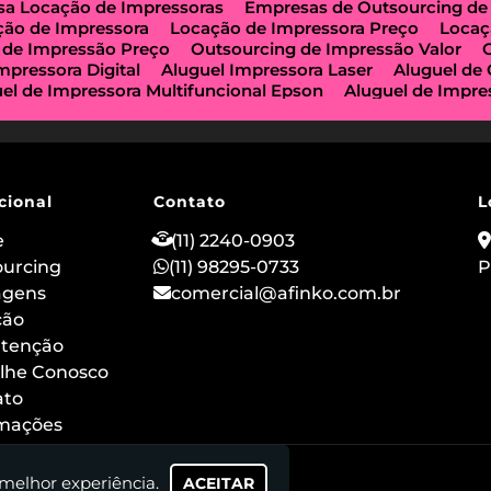
a Locação de Impressoras
Empresas de Outsourcing de
ção de Impressora
Locação de Impressora Preço
Locaç
 de Impressão Preço
Outsourcing de Impressão Valor
mpressora Digital
Aluguel Impressora Laser
Aluguel de
el de Impressora Multifuncional Epson
Aluguel de Impre
e Impressoras São Paulo
Aluguel de Maquinas de Xerox
a de Locação de Impressoras
Impressora Aluguel
Impr
guel
Impressora para Locação
Locação de Copiadoras
ção de Impressora Multifuncional
Locação de Impressor
 de Impressoras a Laser
Locação de Impressoras em São
cional
Contato
L
ção de Impressora Hp
Outsourcing de Impressora
Out
ização Impressoras
Locação de Máquina Copiadora
Loc
e
(11) 2240-0903
uguel de Impressora a Laser
Aluguel de Imprimidora Térm
ourcing
(11) 98295-0733
P
o de Impressoras para Comércios
Locação de Impressora
agens
comercial@afinko.com.br
ação de Impressoras para Escolas
Serviço de Manutençã
o
ção
Outsourcing de Impressão para Hospitais
Aluguel de
 Impressora Térmica para Evento
Aluguel de Scanner e I
tenção
 de Impressoras Epson
Aluguel de Impressoras Canon
lhe Conosco
ão
Locação de Impressoras Multifuncionais em Sp
Alug
ato
rmações
 melhor experiência.
ACEITAR