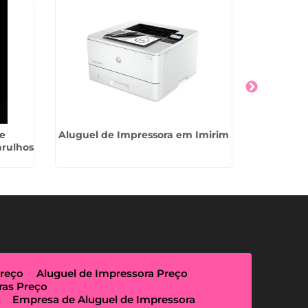
e
Aluguel de Impressora em Imirim
Locação d
arulhos
Parque C
Preço
Aluguel de Impressora Preço
ras Preço
Empresa de Aluguel de Impressora