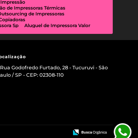
 Impressão
ão de Impressoras Térmicas
Outsourcing de Impressoras
 Copiadoras
ssora Sp
Aluguel de Impressora Valor
Empresa Que Aluga Impressora
essora Locação
Impressora Outsourcing
Locação de Copiadoras Preço
a Sp
Locação de Impressoras Preço
 Paulo
Manutenção de Impressora
ocalização
sourcing e Locação de Impressoras
ação de Scanner de Mesa
Rua Godofredo Furtado, 28 - Tucuruvi - São
ica
Aluguel de Etiquetadora
aulo / SP - CEP: 02308-110
s para Clínicas Médicas
o de Impressoras
 Impressora com Suporte Técnico
mpressora Avulsa
uel de Impressoras em Sp Preço