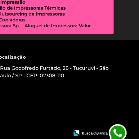
 Impressão
ão de Impressoras Térmicas
Outsourcing de Impressoras
 Copiadoras
ssora Sp
Aluguel de Impressora Valor
Empresa Que Aluga Impressora
essora Locação
Impressora Outsourcing
Locação de Copiadoras Preço
a Sp
Locação de Impressoras Preço
 Paulo
Manutenção de Impressora
ocalização
sourcing e Locação de Impressoras
ação de Scanner de Mesa
Rua Godofredo Furtado, 28 - Tucuruvi - São
ica
Aluguel de Etiquetadora
aulo / SP - CEP: 02308-110
s para Clínicas Médicas
o de Impressoras
 Impressora com Suporte Técnico
mpressora Avulsa
uel de Impressoras em Sp Preço