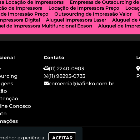
a Locação de Impressoras
Empresas de Outsourcing de
ção de Impressora
Locação de Impressora Preço
Locaç
 de Impressão Preço
Outsourcing de Impressão Valor
mpressora Digital
Aluguel Impressora Laser
Aluguel de
el de Impressora Multifuncional Epson
Aluguel de Impre
e Impressoras São Paulo
Aluguel de Maquinas de Xerox
a de Locação de Impressoras
Impressora Aluguel
Impr
guel
Impressora para Locação
Locação de Copiadoras
ção de Impressora Multifuncional
Locação de Impressor
 de Impressoras a Laser
Locação de Impressoras em São
cional
Contato
L
ção de Impressora Hp
Outsourcing de Impressora
Out
ização Impressoras
Locação de Máquina Copiadora
Loc
e
(11) 2240-0903
uguel de Impressora a Laser
Aluguel de Imprimidora Térm
ourcing
(11) 98295-0733
P
o de Impressoras para Comércios
Locação de Impressora
agens
comercial@afinko.com.br
ação de Impressoras para Escolas
Serviço de Manutençã
o
ção
Outsourcing de Impressão para Hospitais
Aluguel de
 Impressora Térmica para Evento
Aluguel de Scanner e I
tenção
 de Impressoras Epson
Aluguel de Impressoras Canon
lhe Conosco
ão
Locação de Impressoras Multifuncionais em Sp
Alug
ato
rmações
 melhor experiência.
ACEITAR