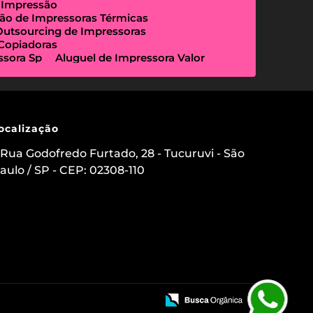
 Impressão
ão de Impressoras Térmicas
Outsourcing de Impressoras
 Copiadoras
ssora Sp
Aluguel de Impressora Valor
Empresa Que Aluga Impressora
essora Locação
Impressora Outsourcing
Locação de Copiadoras Preço
a Sp
Locação de Impressoras Preço
 Paulo
Manutenção de Impressora
ocalização
sourcing e Locação de Impressoras
ação de Scanner de Mesa
Rua Godofredo Furtado, 28 - Tucuruvi - São
ica
Aluguel de Etiquetadora
aulo / SP - CEP: 02308-110
s para Clínicas Médicas
o de Impressoras
 Impressora com Suporte Técnico
mpressora Avulsa
uel de Impressoras em Sp Preço