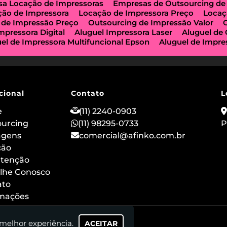
a Locação de Impressoras
Empresas de Outsourcing de
ção de Impressora
Locação de Impressora Preço
Locaç
 de Impressão Preço
Outsourcing de Impressão Valor
mpressora Digital
Aluguel Impressora Laser
Aluguel de
el de Impressora Multifuncional Epson
Aluguel de Impre
e Impressoras São Paulo
Aluguel de Maquinas de Xerox
a de Locação de Impressoras
Impressora Aluguel
Impr
guel
Impressora para Locação
Locação de Copiadoras
ção de Impressora Multifuncional
Locação de Impressor
 de Impressoras a Laser
Locação de Impressoras em São
cional
Contato
L
ção de Impressora Hp
Outsourcing de Impressora
Out
ização Impressoras
Locação de Máquina Copiadora
Loc
e
(11) 2240-0903
uguel de Impressora a Laser
Aluguel de Imprimidora Térm
ourcing
(11) 98295-0733
P
o de Impressoras para Comércios
Locação de Impressora
agens
comercial@afinko.com.br
ação de Impressoras para Escolas
Serviço de Manutençã
o
ção
Outsourcing de Impressão para Hospitais
Aluguel de
 Impressora Térmica para Evento
Aluguel de Scanner e I
tenção
 de Impressoras Epson
Aluguel de Impressoras Canon
lhe Conosco
ão
Locação de Impressoras Multifuncionais em Sp
Alug
ato
rmações
 melhor experiência.
ACEITAR