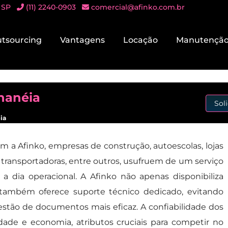
 SP
(11) 2240-0903
comercial@afinko.com.br
tsourcing
Vantagens
Locação
Manutençã
nanéia
Sol
ia
m a Afinko, empresas de construção, autoescolas, lojas
 transportadoras, entre outros, usufruem de um serviço
 a dia operacional. A Afinko não apenas disponibiliza
também oferece suporte técnico dedicado, evitando
tão de documentos mais eficaz. A confiabilidade dos
dade e economia, atributos cruciais para competir no