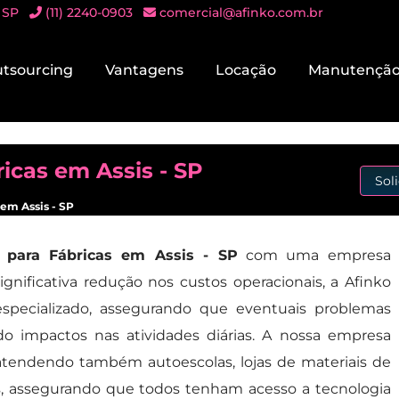
 SP
(11) 2240-0903
comercial@afinko.com.br
tsourcing
Vantagens
Locação
Manutençã
icas em Assis - SP
Sol
 em Assis - SP
 para Fábricas em Assis - SP
com uma empresa
gnificativa redução nos custos operacionais, a Afinko
specializado, assegurando que eventuais problemas
do impactos nas atividades diárias. A nossa empresa
 atendendo também autoescolas, lojas de materiais de
s, assegurando que todos tenham acesso a tecnologia