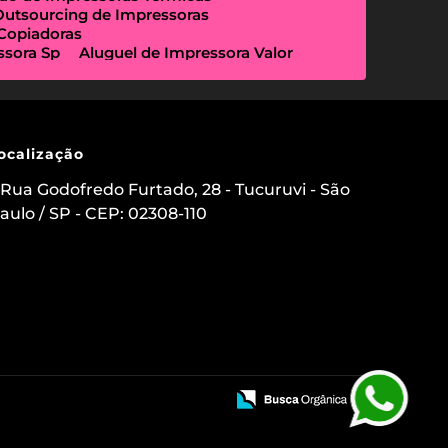
Outsourcing de Impressoras
 Copiadoras
ssora Sp
Aluguel de Impressora Valor
Empresa Que Aluga Impressora
essora Locação
Impressora Outsourcing
Locação de Copiadoras Preço
a Sp
Locação de Impressoras Preço
 Paulo
Manutenção de Impressora
ocalização
sourcing e Locação de Impressoras
ação de Scanner de Mesa
Rua Godofredo Furtado, 28 - Tucuruvi - São
ica
Aluguel de Etiquetadora
aulo / SP - CEP: 02308-110
s para Clínicas Médicas
o de Impressoras
 Impressora com Suporte Técnico
mpressora Avulsa
uel de Impressoras em Sp Preço