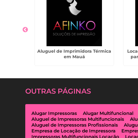
a Preço em
Aluguel de Imprimidora Térmica
Loca
hos
em Mauá
pa
OUTRAS
PÁGINAS
Alugar Impressoras
Alugar Multifuncional
Aluguel de Impressoras Multifuncionais
Alu
Aluguel de Impressoras Profissionais
Alugu
Empresa de Locação de Impressora
Empres
Impressoras Multifuncionais Locação
Loca