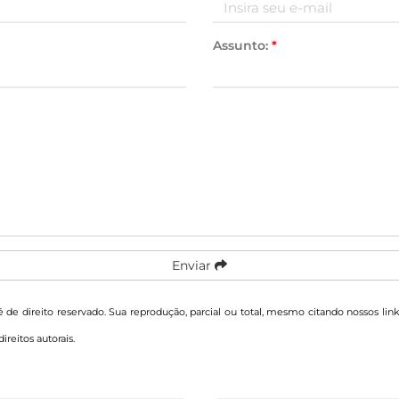
Assunto:
*
Enviar
 é de direito reservado. Sua reprodução, parcial ou total, mesmo citando nossos lin
direitos autorais
.