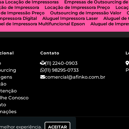
a Locação de Impressoras
Empresas de Outsourcing de
ção de Impressora
Locação de Impressora Preço
Locaç
 de Impressão Preço
Outsourcing de Impressão Valor
mpressora Digital
Aluguel Impressora Laser
Aluguel de
el de Impressora Multifuncional Epson
Aluguel de Impre
e Impressoras São Paulo
Aluguel de Maquinas de Xerox
a de Locação de Impressoras
Impressora Aluguel
Impr
guel
Impressora para Locação
Locação de Copiadoras
ção de Impressora Multifuncional
Locação de Impressor
 de Impressoras a Laser
Locação de Impressoras em São
cional
Contato
L
ção de Impressora Hp
Outsourcing de Impressora
Out
ização Impressoras
Locação de Máquina Copiadora
Loc
e
(11) 2240-0903
uguel de Impressora a Laser
Aluguel de Imprimidora Térm
ourcing
(11) 98295-0733
P
o de Impressoras para Comércios
Locação de Impressora
agens
comercial@afinko.com.br
ação de Impressoras para Escolas
Serviço de Manutençã
o
ção
Outsourcing de Impressão para Hospitais
Aluguel de
 Impressora Térmica para Evento
Aluguel de Scanner e I
tenção
 de Impressoras Epson
Aluguel de Impressoras Canon
lhe Conosco
ão
Locação de Impressoras Multifuncionais em Sp
Alug
ato
rmações
 melhor experiência.
ACEITAR