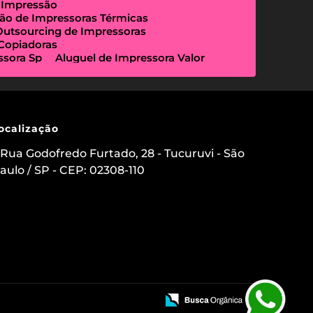
 Impressão
ão de Impressoras Térmicas
Outsourcing de Impressoras
 Copiadoras
ssora Sp
Aluguel de Impressora Valor
Empresa Que Aluga Impressora
essora Locação
Impressora Outsourcing
Locação de Copiadoras Preço
a Sp
Locação de Impressoras Preço
 Paulo
Manutenção de Impressora
ocalização
sourcing e Locação de Impressoras
ação de Scanner de Mesa
Rua Godofredo Furtado, 28 - Tucuruvi - São
ica
Aluguel de Etiquetadora
aulo / SP - CEP: 02308-110
s para Clínicas Médicas
o de Impressoras
 Impressora com Suporte Técnico
mpressora Avulsa
uel de Impressoras em Sp Preço