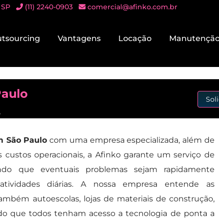
 SP
(11) 2240-0903
comercial@afinko.com.br
tsourcing
Vantagens
Locação
Manutençã
Paulo
Sol
o
m São Paulo
com uma empresa especializada, além de
s custos operacionais, a Afinko garante um serviço de
rando que eventuais problemas sejam rapidamente
 atividades diárias. A nossa empresa entende as
ambém autoescolas, lojas de materiais de construção,
ndo que todos tenham acesso a tecnologia de ponta a