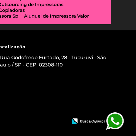
Outsourcing de Impressoras
 Copiadoras
ssora Sp
Aluguel de Impressora Valor
Empresa Que Aluga Impressora
essora Locação
Impressora Outsourcing
Locação de Copiadoras Preço
a Sp
Locação de Impressoras Preço
 Paulo
Manutenção de Impressora
ocalização
sourcing e Locação de Impressoras
ação de Scanner de Mesa
Rua Godofredo Furtado, 28 - Tucuruvi - São
ica
Aluguel de Etiquetadora
aulo / SP - CEP: 02308-110
s para Clínicas Médicas
o de Impressoras
 Impressora com Suporte Técnico
mpressora Avulsa
uel de Impressoras em Sp Preço