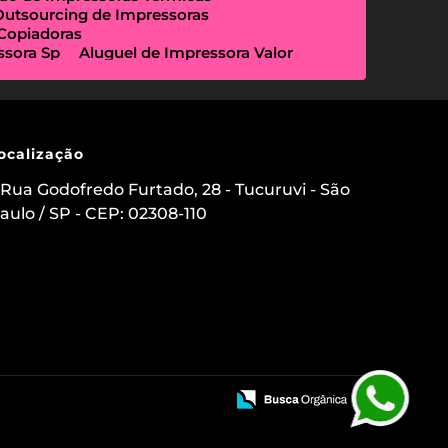
Outsourcing de Impressoras
 Copiadoras
ssora Sp
Aluguel de Impressora Valor
Empresa Que Aluga Impressora
essora Locação
Impressora Outsourcing
Locação de Copiadoras Preço
a Sp
Locação de Impressoras Preço
 Paulo
Manutenção de Impressora
ocalização
sourcing e Locação de Impressoras
ação de Scanner de Mesa
Rua Godofredo Furtado, 28 - Tucuruvi - São
ica
Aluguel de Etiquetadora
aulo / SP - CEP: 02308-110
s para Clínicas Médicas
o de Impressoras
 Impressora com Suporte Técnico
mpressora Avulsa
uel de Impressoras em Sp Preço